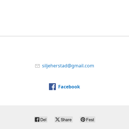
siljeherstad@gmail.com
Facebook
Del
Share
Fest