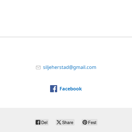
siljeherstad@gmail.com
Facebook
Del
Share
Fest