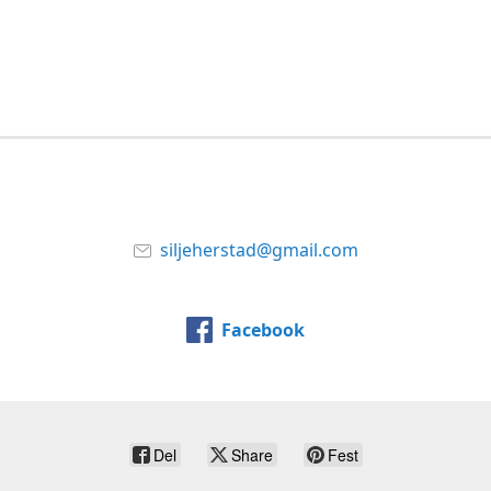
siljeherstad@gmail.com
Facebook
Del
Share
Fest